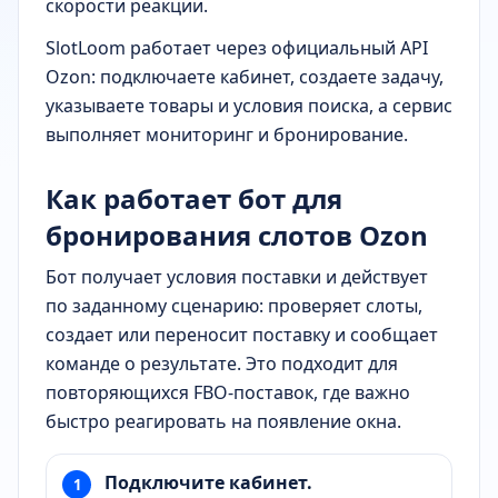
скорости реакции.
SlotLoom работает через официальный API
Ozon: подключаете кабинет, создаете задачу,
указываете товары и условия поиска, а сервис
выполняет мониторинг и бронирование.
Как работает бот для
бронирования слотов Ozon
Бот получает условия поставки и действует
по заданному сценарию: проверяет слоты,
создает или переносит поставку и сообщает
команде о результате. Это подходит для
повторяющихся FBO-поставок, где важно
быстро реагировать на появление окна.
Подключите кабинет.