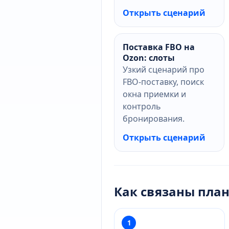
Открыть сценарий
Поставка FBO на
Ozon: слоты
Узкий сценарий про
FBO-поставку, поиск
окна приемки и
контроль
бронирования.
Открыть сценарий
Как связаны пла
1