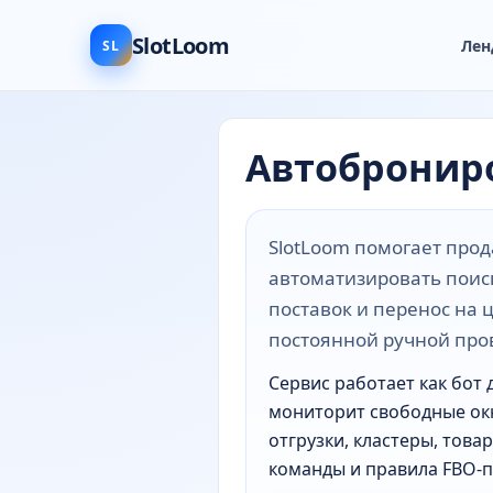
SlotLoom
Лен
SL
Автоброниро
SlotLoom помогает про
автоматизировать поис
поставок и перенос на 
постоянной ручной про
Сервис работает как бот 
мониторит свободные окн
отгрузки, кластеры, това
команды и правила FBO-п