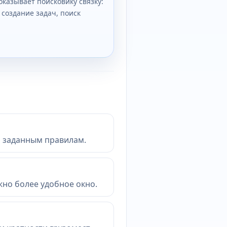
оказывает поисковику связку:
 создание задач, поиск
о заданным правилам.
жно более удобное окно.