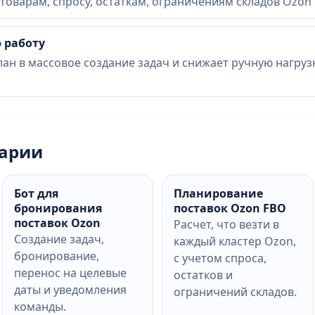
товарам, спросу, остаткам, ограничениям складов Ozon 
 работу
ан в массовое создание задач и снижает ручную нагру
нарии
Бот для
Планирование
бронирования
поставок Ozon FBO
поставок Ozon
Расчет, что везти в
Создание задач,
каждый кластер Ozon,
бронирование,
с учетом спроса,
перенос на целевые
остатков и
даты и уведомления
ограничений складов.
команды.