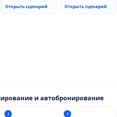
Открыть сценарий
Открыть сценарий
нирование и автобронирование
2
3