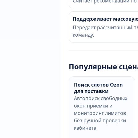
Считает рекомендации по 
Поддерживает массовую
Передает рассчитанный пл
команду.
Популярные сце
Поиск слотов Ozon
для поставки
Автопоиск свободных
окон приемки и
мониторинг лимитов
без ручной проверки
кабинета.