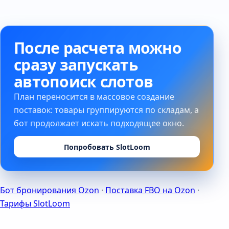
После расчета можно
сразу запускать
автопоиск слотов
План переносится в массовое создание
поставок: товары группируются по складам, а
бот продолжает искать подходящее окно.
Попробовать SlotLoom
Бот бронирования Ozon
·
Поставка FBO на Ozon
·
Тарифы SlotLoom